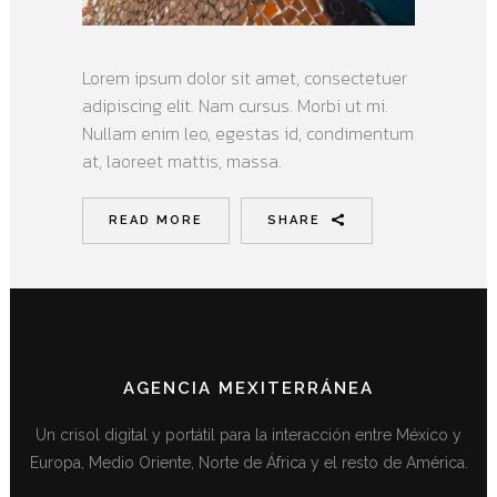
Lorem ipsum dolor sit amet, consectetuer
adipiscing elit. Nam cursus. Morbi ut mi.
Nullam enim leo, egestas id, condimentum
at, laoreet mattis, massa.
READ MORE
SHARE
AGENCIA MEXITERRÁNEA
Un crisol digital y portátil para la interacción entre México y
Europa, Medio Oriente, Norte de África y el resto de América.